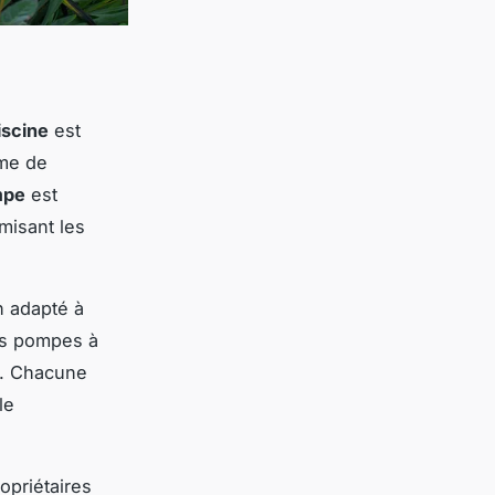
iscine
est
ème de
mpe
est
imisant les
n adapté à
es pompes à
s. Chacune
le
ropriétaires