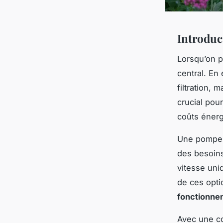
Introduc
Lorsqu’on pa
central. En 
filtration, 
crucial pour
coûts énerg
Une pompe d
des besoins
vitesse uni
de ces opti
fonctionne
Avec une c