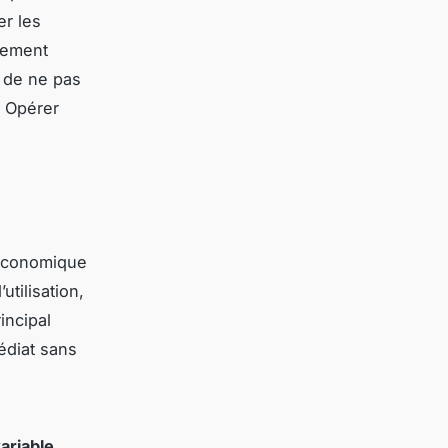
er les
nement
t de ne pas
. Opérer
 économique
utilisation,
incipal
édiat sans
ariable