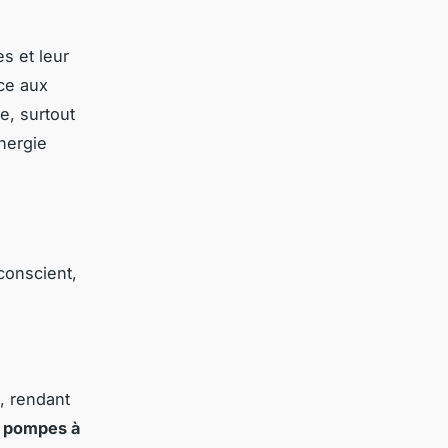
s et leur
nce aux
e, surtout
énergie
conscient,
, rendant
s
pompes à