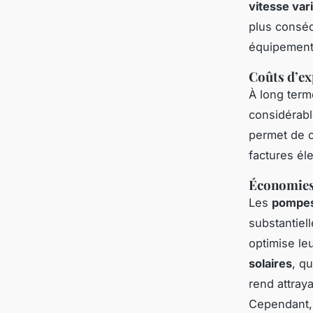
vitesse var
plus conséq
équipement
Coûts d’ex
À long term
considérabl
permet de c
factures él
Économies
Les
pompes 
substantiell
optimise le
solaires
, qu
rend attray
Cependant, 