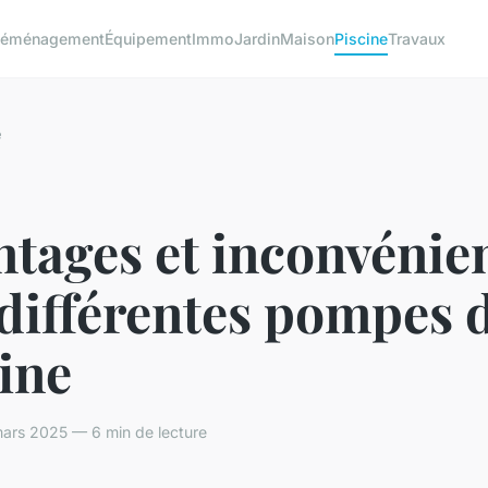
éménagement
Équipement
Immo
Jardin
Maison
Piscine
Travaux
e
tages et inconvénie
différentes pompes 
ine
ars 2025 — 6 min de lecture