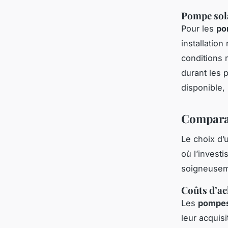
Pompe sol
Pour les
po
installatio
conditions 
durant les 
disponible, 
Comparai
Le choix d
où l’investi
soigneusem
Coûts d’ach
Les
pompes
leur acquisi