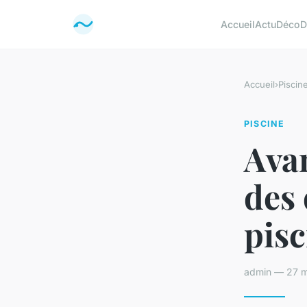
Accueil
Actu
Déco
D
Accueil
›
Piscin
PISCINE
Avan
des 
pisc
admin — 27 m