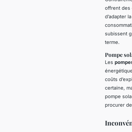
offrent des
d’adapter la
consommati
subissent g
terme.
Pompe sol
Les
pompes
énergétique.
coûts d’exp
certaine, m
pompe solai
procurer d
Inconvén