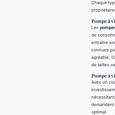
Chaque ty
propriétair
Pompe à vi
Les
pompes
de consomma
entraîne so
connues pou
agréable. D
de tailles v
Pompe à vi
Avec un coût
investissem
nécessitant 
demandent u
optimal.