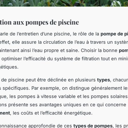
tion aux pompes de piscine
rle de l’entretien d’une piscine, le rôle de la
pompe de p
effet, elle assure la circulation de l’eau à travers un syst
maintenant ainsi l’eau propre et saine. Choisir la bonne
po
 optimiser l’efficacité du système de filtration tout en min
étiques.
e piscine peut être déclinée en plusieurs
types
, chacu
 spécifiques. Par exemple, on distingue généralement l
que, les pompes à vitesse variable et les pompes solaire
ons présente ses avantages uniques en ce qui concerne 
ment
, les coûts et l’efficacité énergétique.
onnaissance approfondie de ces
types de pompes
, les p