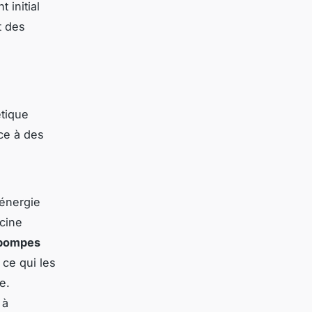
 initial
t des
étique
ce à des
’énergie
scine
pompes
 ce qui les
e.
 à