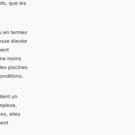
ts, que les
u en termes
esse élevée
ment
ine moins
les piscines
conditions.
tent un
omplexe,
ées, elles
ment