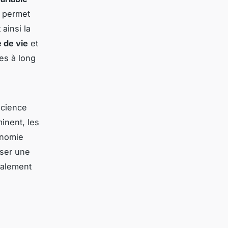
e permet
ainsi la
 de vie
et
es à long
ficience
minent, les
onomie
iser une
galement