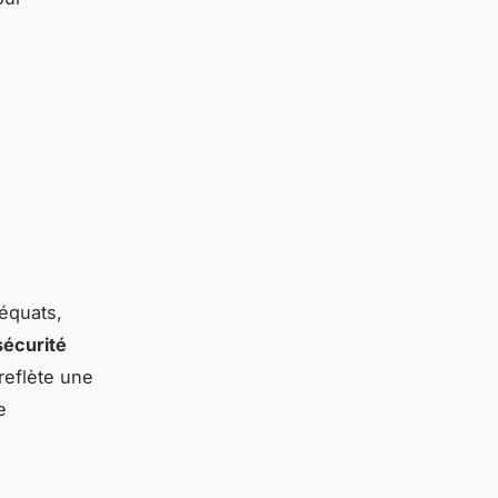
équats,
sécurité
reflète une
e