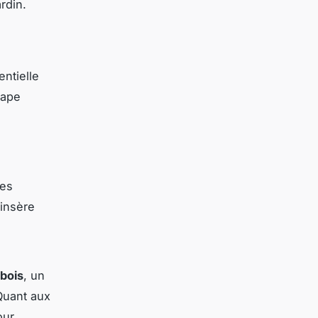
rdin.
entielle
tape
les
’insère
 bois
, un
 Quant aux
our