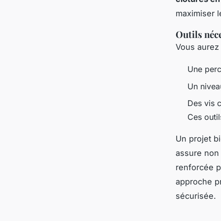
maximiser l
Outils néc
Vous aurez 
Une per
Un niveau
Des vis 
Ces outil
Un projet b
assure non 
renforcée p
approche pr
sécurisée.