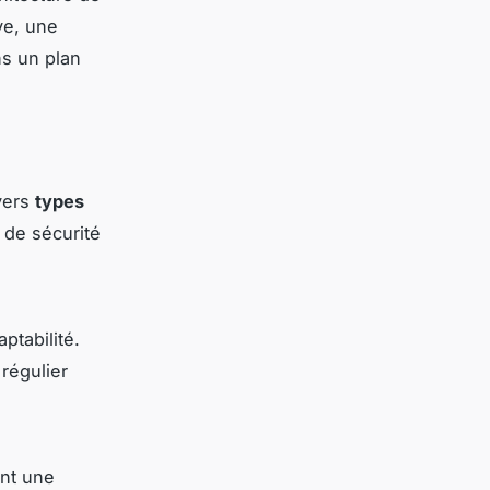
ve, une
ns un plan
ivers
types
 de sécurité
ptabilité.
régulier
ent une