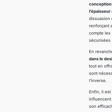
conception
l’épaisseur 
dissuasion 
renforçant a
compte les
sécurisées 
En revanche
dans le des
tout en off
sont nécess
l’inverse.
Enfin, il e
influencent
son efficac