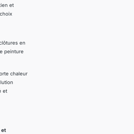
ien et
 choix
clôtures en
e peinture
orte chaleur
lution
é et
 et