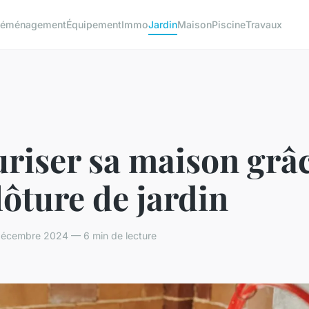
éménagement
Équipement
Immo
Jardin
Maison
Piscine
Travaux
riser sa maison grâ
lôture de jardin
écembre 2024 — 6 min de lecture